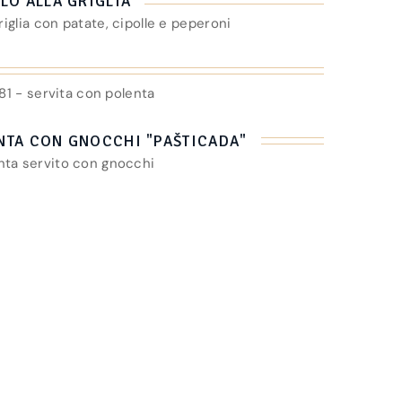
LO ALLA GRIGLIA
griglia con patate, cipolle e peperoni
981 - servita con polenta
NTA CON GNOCCHI "PAŠTICADA"
nta servito con gnocchi