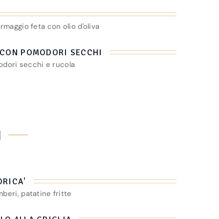
ormaggio feta con olio d'oliva
A CON POMODORI SECCHI
dori secchi e rucola
I
ORICA'
mberi, patatine fritte