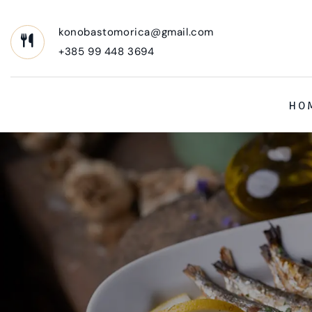
konobastomorica@gmail.com
+385 99 448 3694
HO