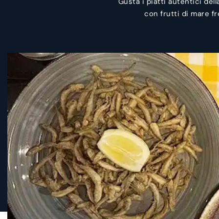
Gusta i piatti autentici del
con frutti di mare f