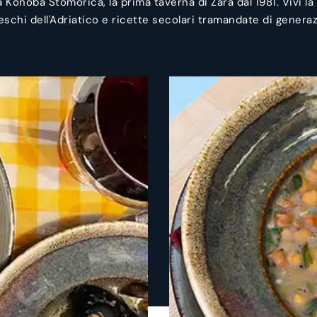
la Konoba Stomorica, la prima taverna di Zara dal 1981. Vivi l
reschi dell'Adriatico e ricette secolari tramandate di genera